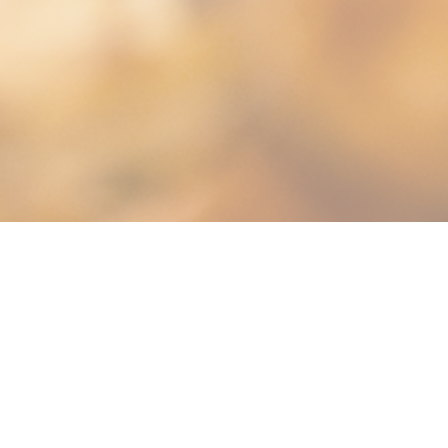
Bistrot Sicilia - Caumartin
Zin in de zon? In het hart van het 9e
arrondissement verwelkomt
Bistrot Sicilia
u als