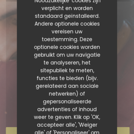
'Noodzakelijke' cookies zijn
verplicht en worden
standaard geïnstalleerd.
Andere optionele cookies
vereisen uw
toestemming. Deze
optionele cookies worden
gebruikt om uw navigatie
te analyseren, het
sitepubliek te meten,
functies te bieden (bijv.
BISTROT SICILIA -
gerelateerd aan sociale
netwerken) of
CAUMARTIN
gepersonaliseerde
BISTROT SICILIA - CAUM
advertenties of inhoud
KROEG
|
PARIS
weer te geven. Klik op 'OK,
accepteer alle', 'Weiger
alle' of 'Personaliseer' om
RESERVEER EEN TAFEL