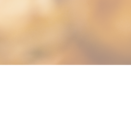
Bistrot Sicilia - Caumartin
Toužíte po sluníčku? V srdci 9. obvodu vás
Bistrot Sicilia
přivítá jako rodinu. Objevte naši