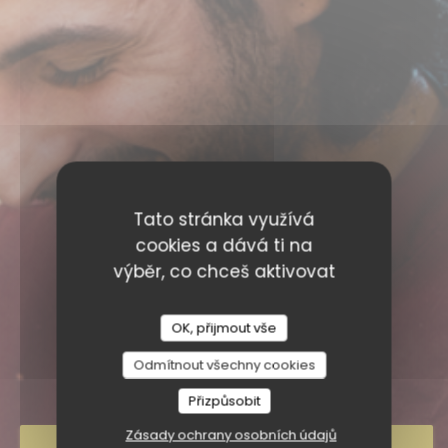
Tato stránka využívá
cookies a dává ti na
výběr, co chceš aktivovat
BISTROT SICILIA -
CAUMARTIN
OK, přijmout vše
BISTROT SICILIA - CAUM
Odmítnout všechny cookies
|
PARIS
Přizpůsobit
Zásady ochrany osobních údajů
REZERVOVAT STŮL