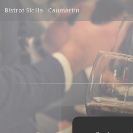
Πίνακας διαχείρισης "Μπισκότων" (Cookies)
Bistrot Sicilia - Caumartin