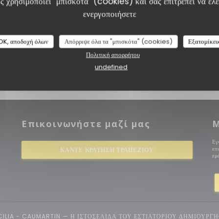
ς χρησιμοποιεί "μπισκότα" (cookies) και σας επιτρέπει να ελέγ
ενεργοποιήσετε
OK, αποδοχή όλων
Απόρριψε όλα τα "μπισκότα" (cookies)
Εξατομίκευ
Πολιτική απορρήτου
undefined
Επικοινωνήστε μαζί μας
Μ
ο παράθυρο))
Εγ
επ
ΚΆΝΤΕ ΚΡΆΤΗΣΗ ΤΡΑΠΕΖΙΟΎ
εμά
ICILIA - CAUMARTIN — Η ΙΣΤΟΣΕΛΊΔΑ ΤΟΥ ΕΣΤΙΑΤΟΡΊΟΥ ΔΗΜΙΟΥΡ