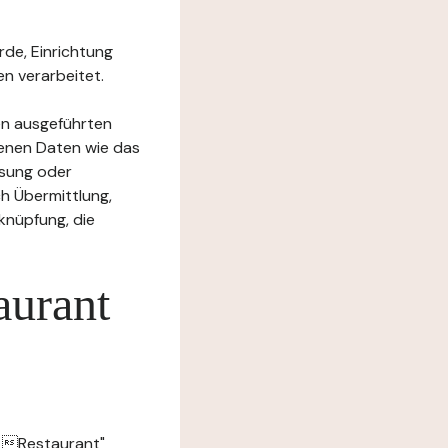
rde, Einrichtung
n verarbeitet.
en ausgeführten
enen Daten wie das
ssung oder
h Übermittlung,
knüpfung, die
aurant
ls Restaurant"