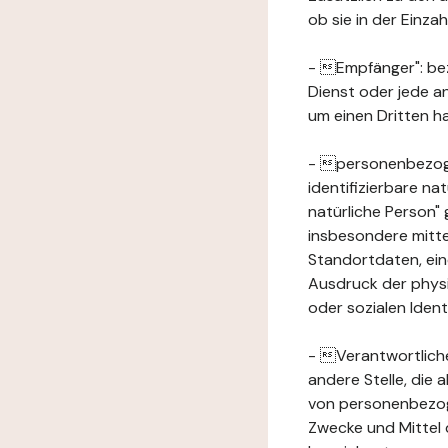
ob sie in der Einz
- Empfänger": beze
Dienst oder jede a
um einen Dritten ha
- personenbezogene
identifizierbare na
natürliche Person" g
insbesondere mitt
Standortdaten, ei
Ausdruck der physis
oder sozialen Ident
- Verantwortlicher
andere Stelle, die
von personenbezog
Zwecke und Mittel 