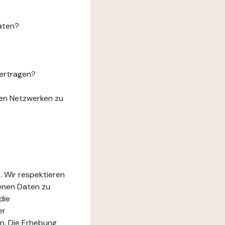
aten?
ertragen?
len Netzwerken zu
. Wir respektieren
genen Daten zu
die
er
n. Die Erhebung