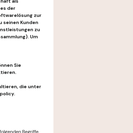
haft als
es der
Softwarelösung zur
zu seinen Kunden
enstleistungen zu
ngssammlung). Um
önnen Sie
tieren.
ltieren, die unter
policy.
folgenden Begriffe,